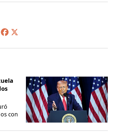
zuela
dos
uró
dos con