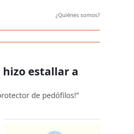
¿Quiénes somos?
 hizo estallar a
rotector de pedófilos!”
Opens in new 