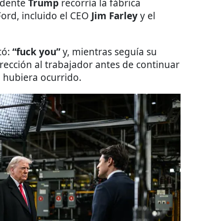
sidente
Trump
recorría la fábrica
ord, incluido el CEO
Jim Farley
y el
tó:
“fuck you”
y, mientras seguía su
rección al trabajador antes de continuar
 hubiera ocurrido.