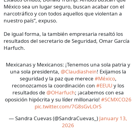
México sea un lugar seguro, buscan acabar con el
narcotráfico y con todos aquellos que violentan a
nuestro país”, expuso.
De igual forma, la también empresaria resaltó los
resultados del secretario de Seguridad, Omar García
Harfuch.
Mexicanas y Mexicanos: ¡Tenemos una sola patria y
una sola presidenta,
@Claudiashein
! Exijamos la
seguridad y la paz que merece
#México
,
reconozcamos la coordinación con
#EEUU
y los
resultados de
@OHarfuch
; ¡acabemos con esa
oposición hipócrita y su líder millonario!
#SCMXCO26
pic.twitter.com/7G8sGvLOrS
— Sandra Cuevas (@SandraCuevas_)
January 13,
2026