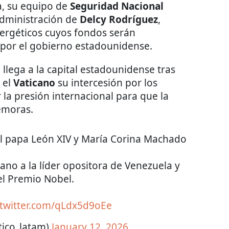
a, su equipo de
Seguridad Nacional
administración de
Delcy Rodríguez
,
nergéticos cuyos fondos serán
 por el gobierno estadounidense.
o
llega a la capital estadounidense tras
 el
Vaticano
su intercesión por los
la presión internacional para que la
emoras.
 el papa León XIV y María Corina Machado
cano a la líder opositora de Venezuela y
l Premio Nobel.
.twitter.com/qLdx5d9oEe
tico_latam)
January 12, 2026