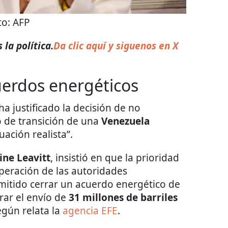
to:
AFP
la política.
Da clic aquí y siguenos en X
uerdos energéticos
ha justificado la decisión de no
 de transición de una
Venezuela
ación realista”.
ine Leavitt
, insistió en que la prioridad
operación de las autoridades
rmitido cerrar un acuerdo energético de
rar el envío de
31 millones de barriles
egún relata la
agencia EFE
.