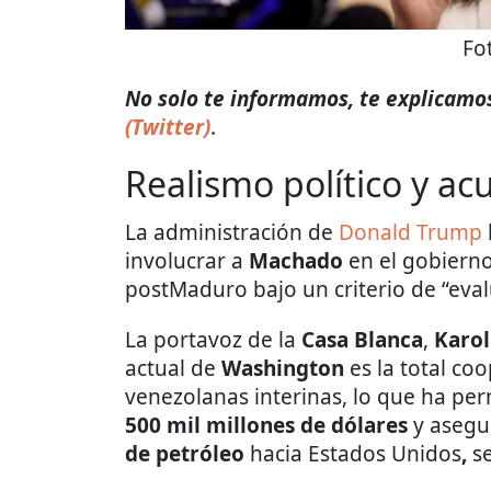
Fo
No solo te informamos, te explicamos 
(Twitter)
.
Realismo político y ac
La administración de
Donald Trump
involucrar a
Machado
en el gobierno
postMaduro bajo un criterio de “evalu
La portavoz de la
Casa Blanca
,
Karol
actual de
Washington
es la total co
venezolanas interinas, lo que ha pe
500 mil millones de dólares
y asegu
de petróleo
hacia Estados Unidos
,
s