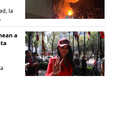
ad, la
.
hean a
sta
ía