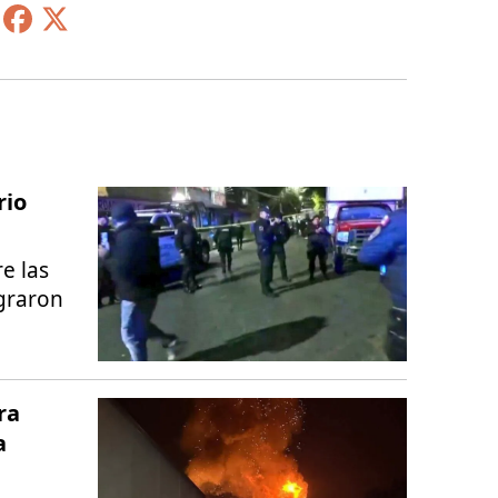
rio
e las
ograron
ra
a