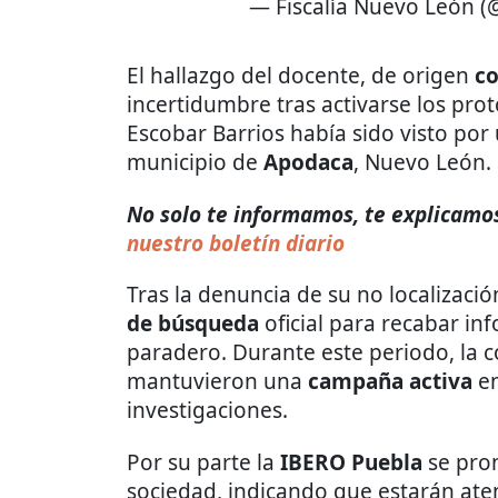
— Fiscalía Nuevo León (
El hallazgo del docente, de origen
c
incertidumbre tras activarse los pro
Escobar Barrios había sido visto por
municipio de
Apodaca
, Nuevo León.
No solo te informamos, te explicamos 
nuestro boletín diario
Tras la denuncia de su no localizaci
de búsqueda
oficial para recabar in
paradero. Durante este periodo, la 
mantuvieron una
campaña activa
en
investigaciones.
Por su parte la
IBERO Puebla
se pron
sociedad, indicando que estarán aten