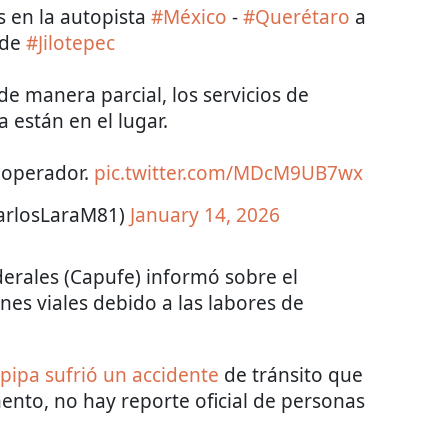
 en la autopista
#México
-
#Querétaro
a
 de
#Jilotepec
de manera parcial, los servicios de
 están en el lugar.
 operador.
pic.twitter.com/MDcM9UB7wx
arlosLaraM81)
January 14, 2026
derales (Capufe) informó sobre el
ones viales debido a las labores de
 pipa sufrió un accidente
de tránsito que
ento, no hay reporte oficial de personas