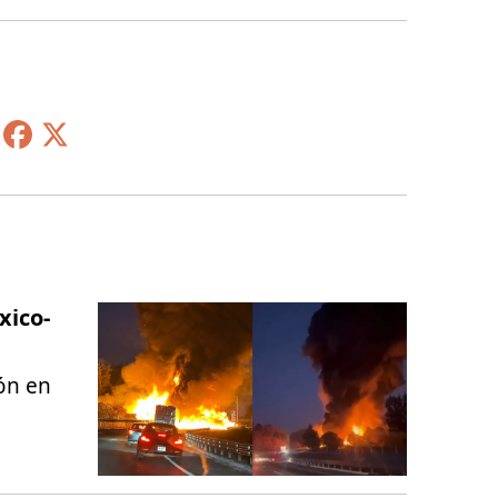
xico-
ión en