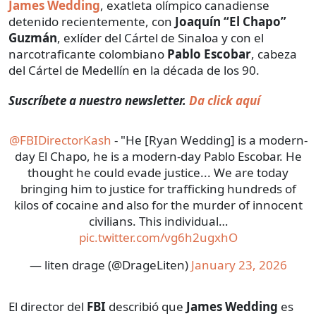
James Wedding
, exatleta olímpico canadiense
detenido recientemente, con
Joaquín “El Chapo”
Guzmán
, exlíder del Cártel de Sinaloa y con el
narcotraficante colombiano
Pablo Escobar
, cabeza
del Cártel de Medellín en la década de los 90.
Suscríbete a nuestro newsletter.
Da click aquí
@FBIDirectorKash
- "He [Ryan Wedding] is a modern-
day El Chapo, he is a modern-day Pablo Escobar. He
thought he could evade justice... We are today
bringing him to justice for trafficking hundreds of
kilos of cocaine and also for the murder of innocent
civilians. This individual…
pic.twitter.com/vg6h2ugxhO
— liten drage (@DrageLiten)
January 23, 2026
El director del
FBI
describió que
James Wedding
es