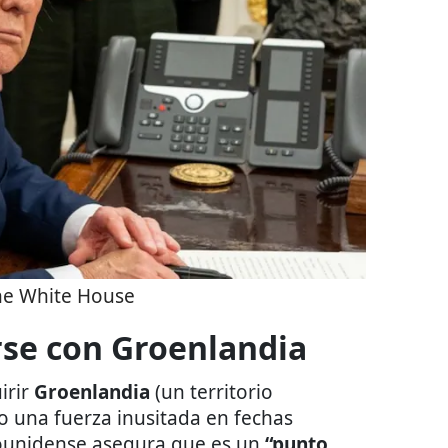
he White House
se con Groenlandia
irir
Groenlandia
(un territorio
una fuerza inusitada en fechas
dounidense asegura que es un
“punto