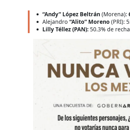
“Andy” López Beltrán
(Morena):
Alejandro
“Alito” Moreno
(PRI):
5
Lilly Téllez (PAN):
50.3% de rech