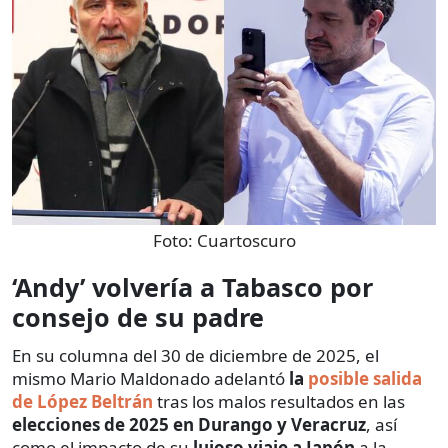
Foto:
Cuartoscuro
‘Andy’ volvería a Tabasco por
consejo de su padre
En su columna del 30 de diciembre de 2025, el
mismo Mario Maldonado adelantó
la
posible salida
de López Beltrán
tras los malos resultados en las
elecciones de 2025 en Durango y Veracruz
, así
como el impacto de su
lujoso
viaje a Japón
a la