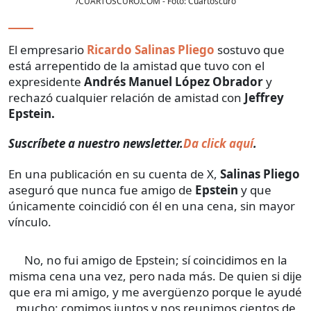
/CUARTOSCURO.COM
- Foto:
Cuartoscuro
El empresario
Ricardo Salinas Pliego
sostuvo que
está arrepentido de la amistad que tuvo con el
expresidente
Andrés Manuel López Obrador
y
rechazó cualquier relación de amistad con
Jeffrey
Epstein.
Suscríbete a nuestro newsletter.
Da click aquí
.
En una publicación en su cuenta de X,
Salinas Pliego
aseguró que nunca fue amigo de
Epstein
y que
únicamente coincidió con él en una cena, sin mayor
vínculo.
No, no fui amigo de Epstein; sí coincidimos en la
misma cena una vez, pero nada más. De quien si dije
que era mi amigo, y me avergüenzo porque le ayudé
mucho: comimos juntos y nos reunimos cientos de