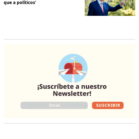
que a políticos’
O