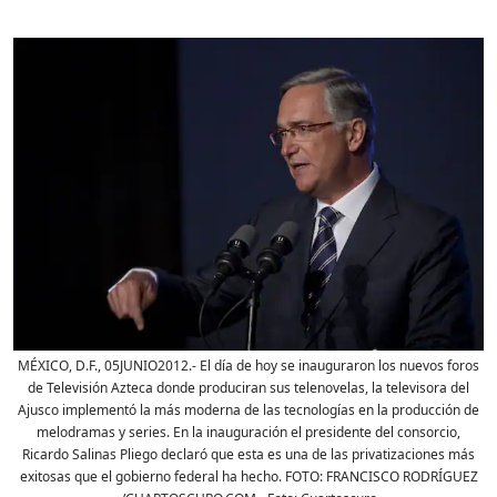
MÉXICO, D.F., 05JUNIO2012.- El día de hoy se inauguraron los nuevos foros
de Televisión Azteca donde produciran sus telenovelas, la televisora del
Ajusco implementó la más moderna de las tecnologías en la producción de
melodramas y series. En la inauguración el presidente del consorcio,
Ricardo Salinas Pliego declaró que esta es una de las privatizaciones más
exitosas que el gobierno federal ha hecho. FOTO: FRANCISCO RODRÍGUEZ