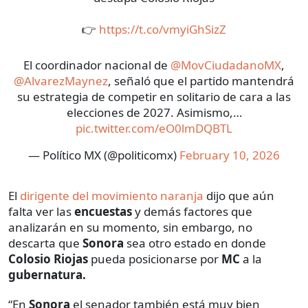
👉
https://t.co/vmyiGhSizZ
El coordinador nacional de
@MovCiudadanoMX
,
@AlvarezMaynez
, señaló que el partido mantendrá
su estrategia de competir en solitario de cara a las
elecciones de 2027. Asimismo,…
pic.twitter.com/eO0lmDQBTL
— Político MX (@politicomx)
February 10, 2026
El
dirigente del movimiento naranja
dijo que aún
falta ver las
encuestas
y demás factores que
analizarán en su momento, sin embargo, no
descarta que
Sonora
sea otro estado en donde
Colosio Riojas
pueda posicionarse por
MC
a la
gubernatura.
“En
Sonora
el senador también está muy bien