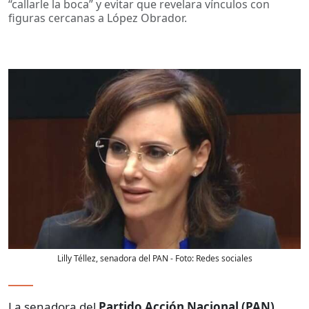
“callarle la boca” y evitar que revelara vínculos con
figuras cercanas a López Obrador.
Lilly Téllez, senadora del PAN
- Foto:
Redes sociales
La senadora del
Partido Acción Nacional (PAN)
,