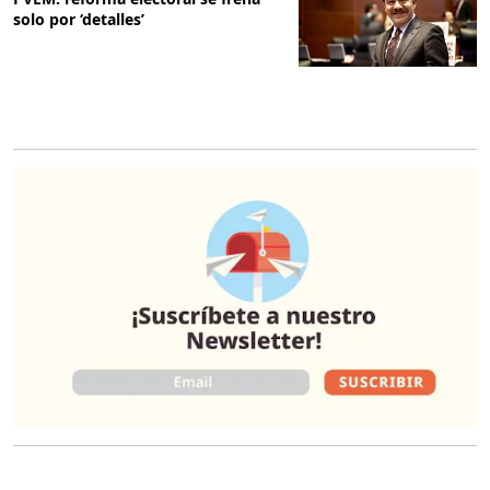
solo por ‘detalles’
O