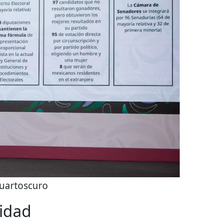
uartoscuro
uidad