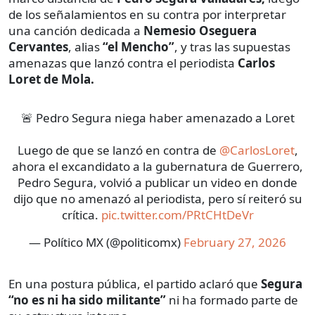
de los señalamientos en su contra por interpretar
una canción dedicada a
Nemesio Oseguera
Cervantes
, alias
“el Mencho”
, y tras las supuestas
amenazas que lanzó contra el periodista
Carlos
Loret de Mola.
🚨 Pedro Segura niega haber amenazado a Loret
Luego de que se lanzó en contra de
@CarlosLoret
,
ahora el excandidato a la gubernatura de Guerrero,
Pedro Segura, volvió a publicar un video en donde
dijo que no amenazó al periodista, pero sí reiteró su
crítica.
pic.twitter.com/PRtCHtDeVr
— Político MX (@politicomx)
February 27, 2026
En una postura pública, el partido aclaró que
Segura
“no es ni ha sido militante”
ni ha formado parte de