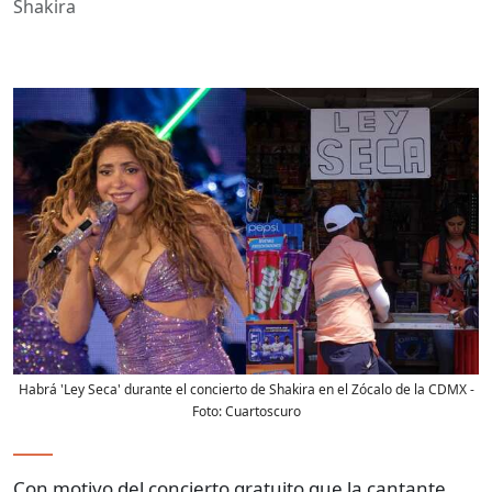
Shakira
Habrá 'Ley Seca' durante el concierto de Shakira en el Zócalo de la CDMX
-
Foto:
Cuartoscuro
Con motivo del concierto gratuito que la cantante