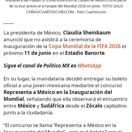
Mañanera del Pueblo. El trofeo estará en la Ciudad de México cómo parte
de su tour previo al arranque del Mundial 2026 en junio. FOTO: GALO
CAÑAS/CUARTOSCURO.COM
- Foto:
Cuartoscuro
La presidenta de México,
Claudia Sheinbaum
anunció que no asistirá a la ceremonia de
inauguración de la
Copa Mundial de la FIFA 2026
el
próximo
11 de junio
en el
Estadio Banorte
.
Sigue el canal de Político MX en
WhatsApp
En su lugar, la mandataria decidió entregar su boleto
oficial a una joven mexicana mediante el concurso
Representa a México en la Inauguración del
Mundial
, señalando que ella observará el encuentro
entre
México
y
Sudáfrica
desde el
Zócalo
capitalino
junto a la ciudadanía.
“El concurso se llama ‘Representa a México en la
Inauguración del Mundial’, ¿con qué boleto? con el