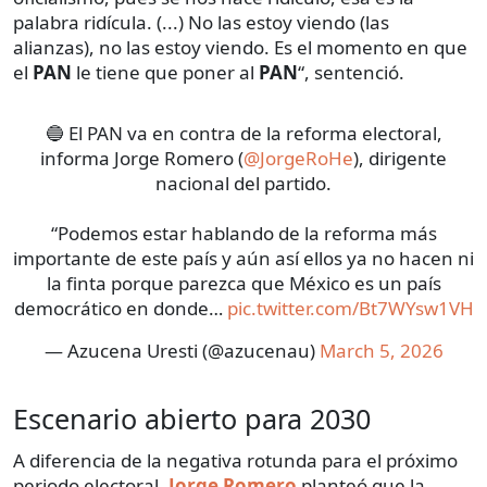
palabra ridícula. (...) No las estoy viendo (las
alianzas), no las estoy viendo. Es el momento en que
el
PAN
le tiene que poner al
PAN
“, sentenció.
🔵 El PAN va en contra de la reforma electoral,
informa Jorge Romero (
@JorgeRoHe
), dirigente
nacional del partido.
“Podemos estar hablando de la reforma más
importante de este país y aún así ellos ya no hacen ni
la finta porque parezca que México es un país
democrático en donde…
pic.twitter.com/Bt7WYsw1VH
— Azucena Uresti (@azucenau)
March 5, 2026
Escenario abierto para 2030
A diferencia de la negativa rotunda para el próximo
periodo electoral,
Jorge Romero
planteó que la