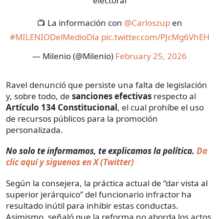
electoral
📺 La información con
@Carloszup
en
#MILENIODelMedioDía
pic.twitter.com/PJcMg6VhEH
— Milenio (@Milenio)
February 25, 2026
Ravel denunció que persiste una falta de legislación
y, sobre todo, de
sanciones efectivas
respecto al
Artículo 134 Constitucional
, el cual prohíbe el uso
de recursos públicos para la promoción
personalizada.
No solo te informamos, te explicamos la política.
Da
clic aquí y siguenos en X (Twitter)
Según la consejera, la práctica actual de “dar vista al
superior jerárquico” del funcionario infractor ha
resultado inútil para inhibir estas conductas.
Asimismo, señaló que la reforma no aborda los actos