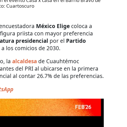
 el evento Casa x casa en el Barrio Bravo de
to:
Cuartoscuro
a encuestadora
México
Elige
coloca a
figura priista con mayor preferencia
atura presidencial
por el
Partido
a los comicios de 2030.
o, la
alcaldesa
de Cuauhtémoc
rantes del PRI al ubicarse en la primera
cial al contar 26.7% de las preferencias.
tsApp