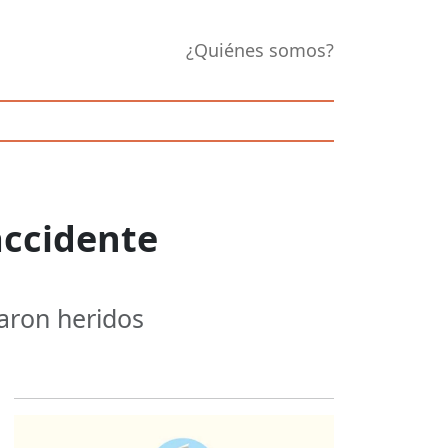
¿Quiénes somos?
accidente
taron heridos
Opens in new 