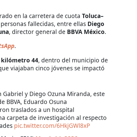
rado en la carretera de cuota
Toluca–
personas fallecidas, entre ellas
Diego
una
, director general de
BBVA México
.
tsApp
.
l
kilómetro 44
, dentro del municipio de
 que viajaban cinco jóvenes se impactó
in Gabriel y Diego Ozuna Miranda, este
 de BBVA, Eduardo Osuna
ron traslados a un hospital
a carpeta de investigación al respecto
dades
pic.twitter.com/6HkjGWl8xP