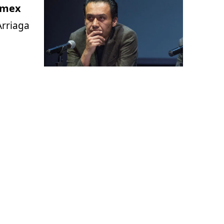
domex
Arriaga
e