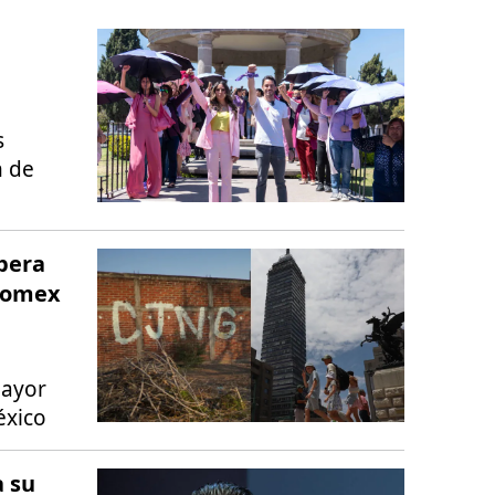
s
n de
opera
Edomex
mayor
éxico
 su