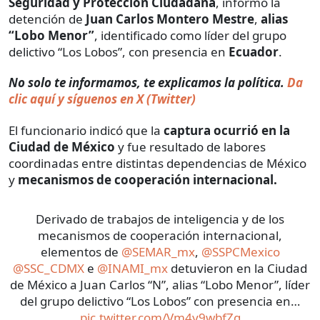
Seguridad y Protección Ciudadana
, informó la
detención de
Juan Carlos Montero Mestre
,
alias
“Lobo Menor”
, identificado como líder del grupo
delictivo “Los Lobos”, con presencia en
Ecuador
.
No solo te informamos, te explicamos la política.
Da
clic aquí y síguenos en X (Twitter)
El funcionario indicó que la
captura ocurrió en la
Ciudad de México
y fue resultado de labores
coordinadas entre distintas dependencias de México
y
mecanismos de cooperación internacional.
Derivado de trabajos de inteligencia y de los
mecanismos de cooperación internacional,
elementos de
@SEMAR_mx
,
@SSPCMexico
@SSC_CDMX
e
@INAMI_mx
detuvieron en la Ciudad
de México a Juan Carlos “N”, alias “Lobo Menor”, líder
del grupo delictivo “Los Lobos” con presencia en…
pic.twitter.com/Vm4y9wbfZg