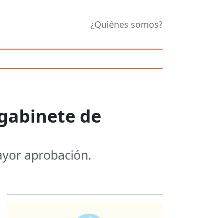
¿Quiénes somos?
 gabinete de
ayor aprobación.
Opens in new 