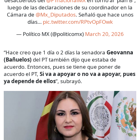
desacuerdos del
@PTnacionalMX
en torno al “plan B”,
luego de las declaraciones de su coordinador en la
Cámara de
@Mx_Diputados
. Señaló que hace unos
días…
pic.twitter.com/RPtvOpFOwk
— Político MX (@politicomx)
March 20, 2026
“Hace creo que 1 día o 2 días la senadora
Geovanna
(Bañuelos)
del PT también dijo que estaba de
acuerdo. Entonces, pues se tiene que poner de
acuerdo el PT,
Si va a apoyar o no va a apoyar, pues
ya depende de ellos
”, subrayó.