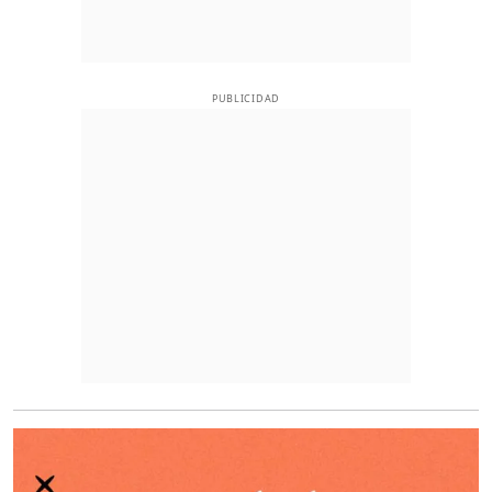
PUBLICIDAD
O