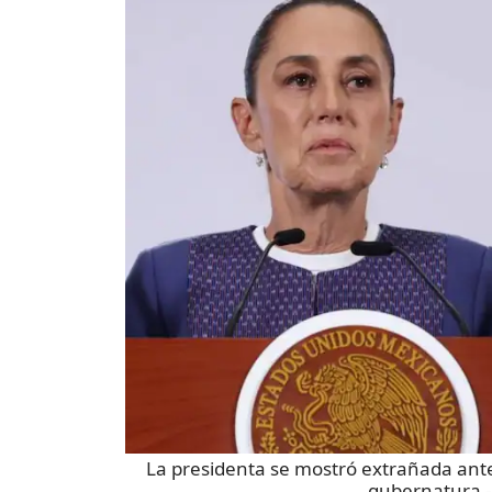
La presidenta se mostró extrañada ante 
gubernatura
-