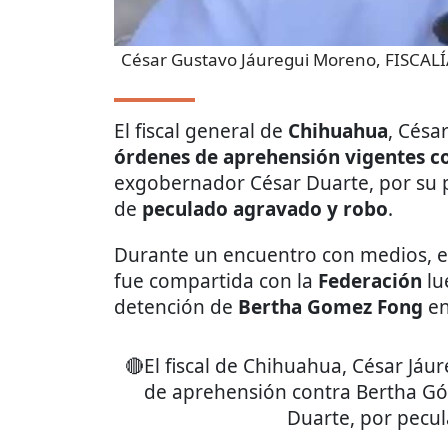
César Gustavo Jáuregui Moreno, FISCA
El fiscal general de
Chihuahua
, Césa
órdenes de aprehensión vigentes c
exgobernador César Duarte, por su p
de
peculado agravado y robo
.
Durante un encuentro con medios, el
fue compartida con la
Federación
lu
detención de
Bertha Gomez Fong
en
🔴El fiscal de Chihuahua, César Jáu
de aprehensión contra Bertha G
Duarte, por pecu