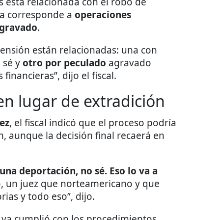
as está relacionada con el robo de
tra corresponde a
operaciones
agravado
.
hensión están relacionadas: una con
o sé y
otro por peculado
agravado
nancieras”, dijo el fiscal.
en lugar de extradición
ez
, el fiscal indicó que el proceso podría
, aunque la decisión final recaerá en
una deportación, no sé. Eso lo va a
o, un juez que norteamericano y que
ias y todo eso”, dijo.
ya cumplió con los procedimientos