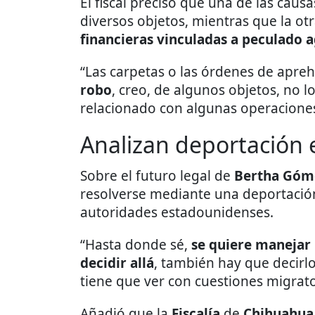
El fiscal precisó que una de las caus
diversos objetos, mientras que la o
financieras vinculadas a peculado 
“Las carpetas o las órdenes de apre
robo
, creo, de algunos objetos, no l
relacionado con algunas operaciones fi
Analizan deportación 
Sobre el futuro legal de
Bertha Góm
resolverse mediante una deportación
autoridades estadounidenses.
“Hasta donde sé,
se quiere manejar 
decidir allá
, también hay que decirl
tiene que ver con cuestiones migrator
Añadió que la
Fiscalía
de
Chihuahua