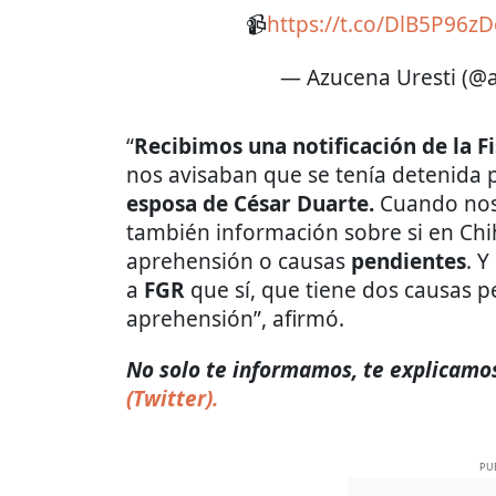
📹
https://t.co/DlB5P96z
— Azucena Uresti (@
“
Recibimos una notificación de la F
nos avisaban que se tenía detenida 
esposa de César Duarte.
Cuando nos
también información sobre si en Chi
aprehensión o causas
pendientes
. Y
a
FGR
que sí, que tiene dos causas 
aprehensión”, afirmó.
No solo te informamos, te explicamos
(Twitter).
PU