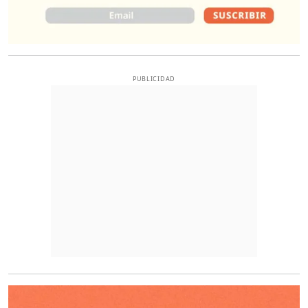
PUBLICIDAD
O