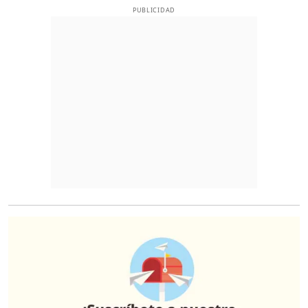
PUBLICIDAD
O