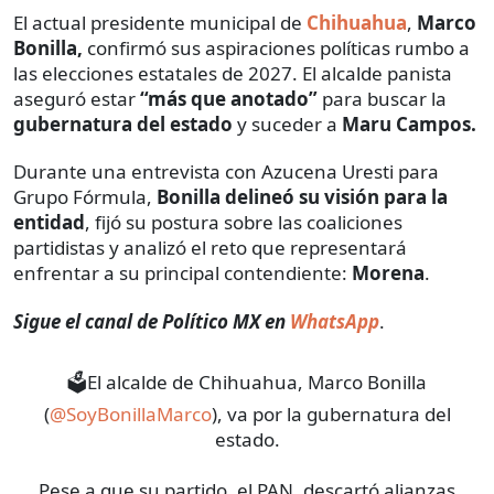
El actual presidente municipal de
Chihuahua
,
Marco
Bonilla,
confirmó sus aspiraciones políticas rumbo a
las elecciones estatales de 2027. El alcalde panista
aseguró estar
“más que anotado”
para buscar la
gubernatura del estado
y suceder a
Maru Campos.
Durante una entrevista con Azucena Uresti para
Grupo Fórmula,
Bonilla delineó su visión para la
entidad
, fijó su postura sobre las coaliciones
partidistas y analizó el reto que representará
enfrentar a su principal contendiente:
Morena
.
Sigue el canal de Político MX en
WhatsApp
.
🗳️El alcalde de Chihuahua, Marco Bonilla
(
@SoyBonillaMarco
), va por la gubernatura del
estado.
Pese a que su partido, el PAN, descartó alianzas