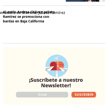
Al estilo Andrea Chávez: Julieta
Ramírez se promociona con
bardas en Baja California
O