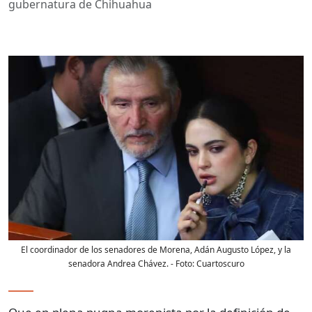
gubernatura de Chihuahua
El coordinador de los senadores de Morena, Adán Augusto López, y la
senadora Andrea Chávez.
- Foto:
Cuartoscuro