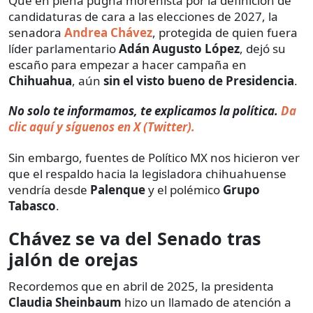
Que en plena pugna morenista por la definición de
candidaturas de cara a las elecciones de 2027, la
senadora
Andrea Chávez
, protegida de quien fuera
líder parlamentario
Adán Augusto López
, dejó su
escaño para empezar a hacer campaña en
Chihuahua
, aún
sin el visto bueno de Presidencia
.
No solo te informamos, te explicamos la política.
Da
clic aquí y síguenos en X (Twitter).
Sin embargo, fuentes de Político MX nos hicieron ver
que el respaldo hacia la legisladora chihuahuense
vendría desde
Palenque
y el polémico
Grupo
Tabasco
.
Chávez se va del Senado tras
jalón de orejas
Recordemos que en abril de 2025, la presidenta
Claudia Sheinbaum
hizo un llamado de atención a