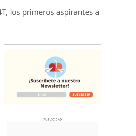
T, los primeros aspirantes a
Opens in new 
PUBLICIDAD