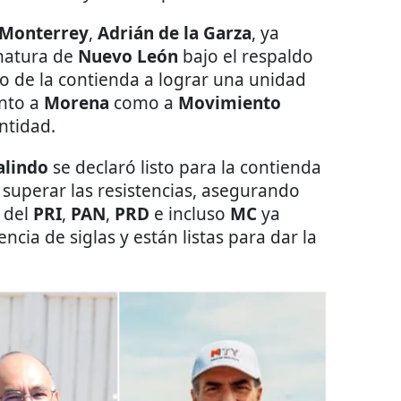
Monterrey
,
Adrián de la Garza
, ya
rnatura de
Nuevo León
bajo el respaldo
to de la contienda a lograr una unidad
anto a
Morena
como a
Movimiento
entidad.
alindo
se declaró listo para la contienda
a superar las resistencias, asegurando
s del
PRI
,
PAN
,
PRD
e incluso
MC
ya
ncia de siglas y están listas para dar la