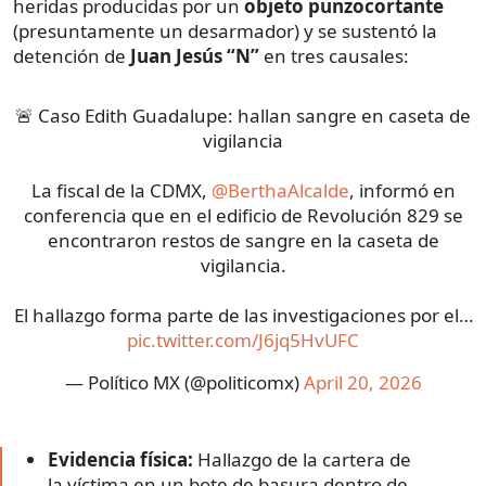
heridas producidas por un
objeto punzocortante
(presuntamente un desarmador) y se sustentó la
detención de
Juan Jesús “N”
en tres causales:
🚨 Caso Edith Guadalupe: hallan sangre en caseta de
vigilancia
La fiscal de la CDMX,
@BerthaAlcalde
, informó en
conferencia que en el edificio de Revolución 829 se
encontraron restos de sangre en la caseta de
vigilancia.
El hallazgo forma parte de las investigaciones por el…
pic.twitter.com/J6jq5HvUFC
— Político MX (@politicomx)
April 20, 2026
Evidencia física:
Hallazgo de la cartera de
la víctima en un bote de basura dentro de