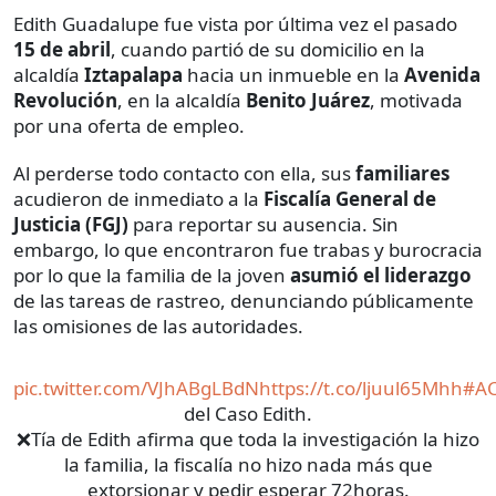
Edith Guadalupe fue vista por última vez el pasado
15 de abril
, cuando partió de su domicilio en la
alcaldía
Iztapalapa
hacia un inmueble en la
Avenida
Revolución
, en la alcaldía
Benito Juárez
, motivada
por una oferta de empleo.
Al perderse todo contacto con ella, sus
familiares
acudieron de inmediato a la
Fiscalía General de
Justicia (FGJ)
para reportar su ausencia. Sin
embargo, lo que encontraron fue trabas y burocracia
por lo que la familia de la joven
asumió el liderazgo
de las tareas de rastreo, denunciando públicamente
las omisiones de las autoridades.
pic.twitter.com/VJhABgLBdN
https://t.co/ljuul65Mhh
#A
del Caso Edith.
❌Tía de Edith afirma que toda la investigación la hizo
la familia, la fiscalía no hizo nada más que
extorsionar y pedir esperar 72horas.