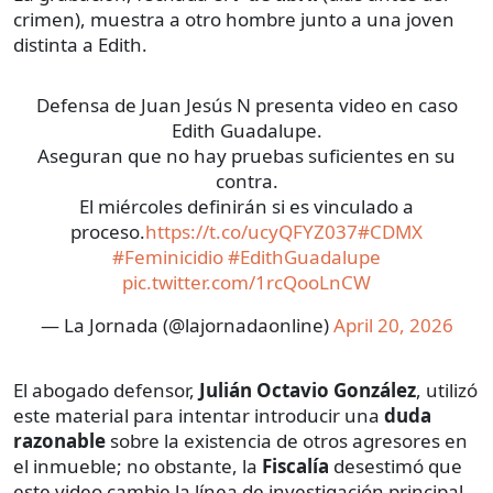
crimen), muestra a otro hombre junto a una joven
distinta a Edith.
Defensa de Juan Jesús N presenta video en caso
Edith Guadalupe.
Aseguran que no hay pruebas suficientes en su
contra.
El miércoles definirán si es vinculado a
proceso.
https://t.co/ucyQFYZ037
#CDMX
#Feminicidio
#EdithGuadalupe
pic.twitter.com/1rcQooLnCW
— La Jornada (@lajornadaonline)
April 20, 2026
El abogado defensor,
Julián Octavio González
, utilizó
este material para intentar introducir una
duda
razonable
sobre la existencia de otros agresores en
el inmueble; no obstante, la
Fiscalía
desestimó que
este video cambie la línea de investigación principal.