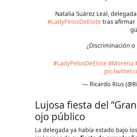
Natalia Suárez Leal, delegada
#LadyPelosDeElote
tras afirmar
gü
​¿Discriminación o 
#LadyPelosDeElote
#Morena
pic.twitter
— Ricardo Rius (@R
Lujosa fiesta del “Gra
ojo público
La delegada ya había estado bajo los r