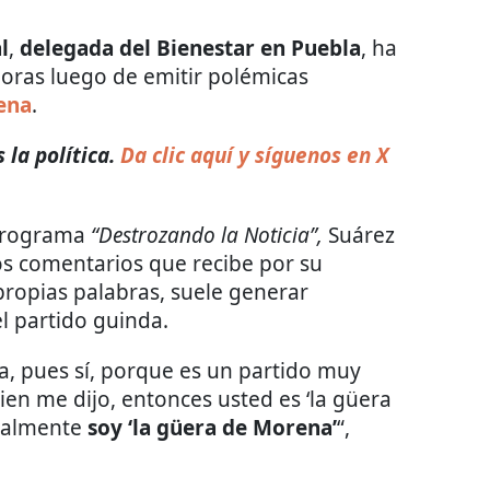
l
,
delegada del Bienestar en Puebla
, ha
horas luego de emitir polémicas
ena
.
 la política.
Da clic aquí y síguenos en X
 programa
“Destrozando la Noticia”,
Suárez
os comentarios que recibe por su
 propias palabras, suele generar
el partido guinda.
a, pues sí, porque es un partido muy
ien me dijo, entonces usted es ‘la güera
otalmente
soy ‘la güera de Morena’
“,