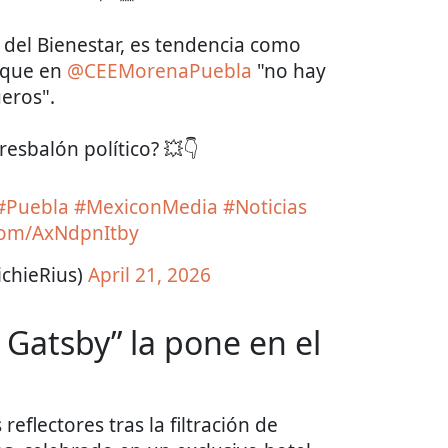
 del Bienestar, es tendencia como
 que en
@CEEMorenaPuebla
"no hay
eros".
resbalón político? 💥👇
#Puebla
#MexiconMedia
#Noticias
.com/AxNdpnItby
ichieRius)
April 21, 2026
n Gatsby” la pone en el
eflectores tras la filtración de