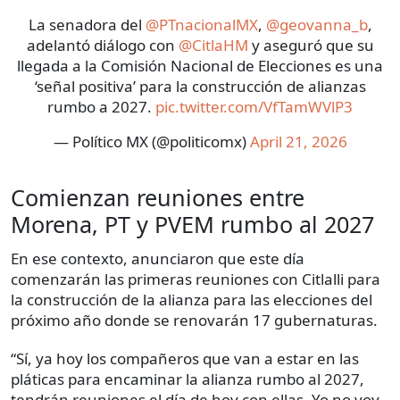
La senadora del
@PTnacionalMX
,
@geovanna_b
,
adelantó diálogo con
@CitlaHM
y aseguró que su
llegada a la Comisión Nacional de Elecciones es una
‘señal positiva’ para la construcción de alianzas
rumbo a 2027.
pic.twitter.com/VfTamWVlP3
— Político MX (@politicomx)
April 21, 2026
Comienzan reuniones entre
Morena, PT y PVEM rumbo al 2027
En ese contexto, anunciaron que este día
comenzarán las primeras reuniones con Citlalli para
la construcción de la alianza para las elecciones del
próximo año donde se renovarán 17 gubernaturas.
“Sí, ya hoy los compañeros que van a estar en las
pláticas para encaminar la alianza rumbo al 2027,
tendrán reuniones el día de hoy con ellas. Yo no voy