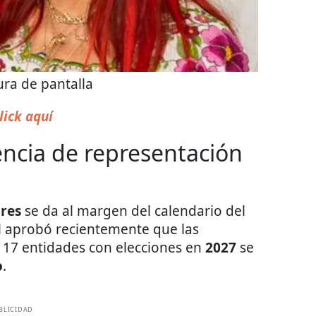
ra de pantalla
lick aquí
encia de representación
res
se da al margen del calendario del
al aprobó recientemente que las
s 17 entidades con elecciones en
2027
se
o
.
BLICIDAD