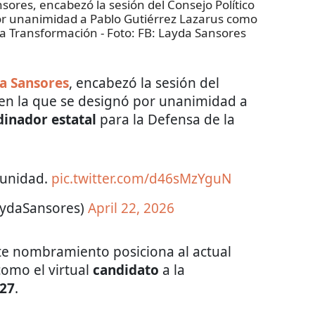
res, encabezó la sesión del Consejo Político
or unanimidad a Pablo Gutiérrez Lazarus como
 la Transformación
- Foto:
FB: Layda Sansores
a Sansores
, encabezó la sesión del
en la que se designó por unanimidad a
inador estatal
para la Defensa de la
 unidad.
pic.twitter.com/d46sMzYguN
aydaSansores)
April 22, 2026
ste nombramiento posiciona al actual
omo el virtual
candidato
a la
27
.