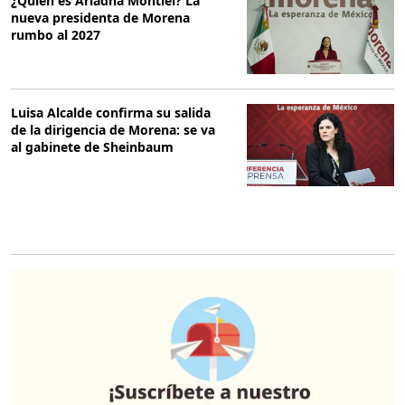
¿Quién es Ariadna Montiel? La
nueva presidenta de Morena
rumbo al 2027
Luisa Alcalde confirma su salida
de la dirigencia de Morena: se va
al gabinete de Sheinbaum
O