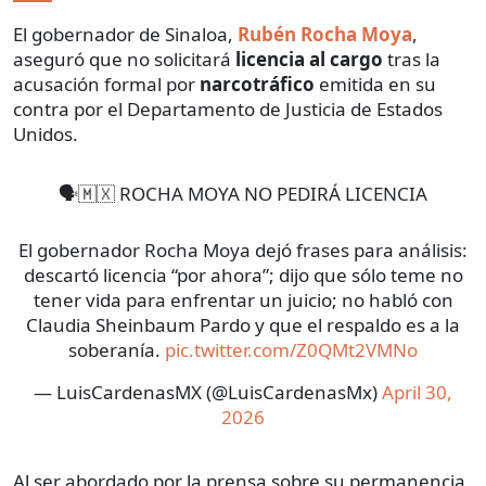
El gobernador de Sinaloa,
Rubén Rocha Moya
,
aseguró que no solicitará
licencia al cargo
tras la
acusación formal por
narcotráfico
emitida en su
contra por el Departamento de Justicia de Estados
Unidos.
🗣️🇲🇽 ROCHA MOYA NO PEDIRÁ LICENCIA
El gobernador Rocha Moya dejó frases para análisis:
descartó licencia “por ahora”; dijo que sólo teme no
tener vida para enfrentar un juicio; no habló con
Claudia Sheinbaum Pardo y que el respaldo es a la
soberanía.
pic.twitter.com/Z0QMt2VMNo
— LuisCardenasMX (@LuisCardenasMx)
April 30,
2026
Al ser abordado por la prensa sobre su permanencia