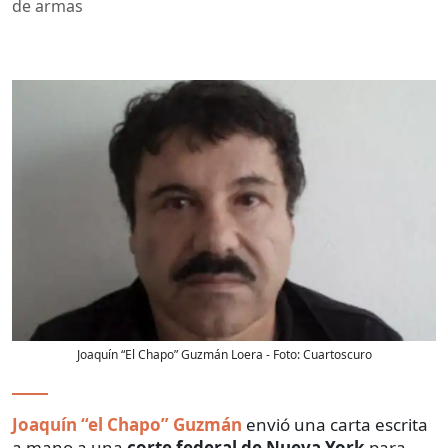
de armas
Joaquín “El Chapo” Guzmán Loera
- Foto:
Cuartoscuro
Joaquín “el Chapo” Guzmán
envió una carta escrita
a mano a una
corte federal de Nueva York
para