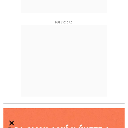
PUBLICIDAD
O