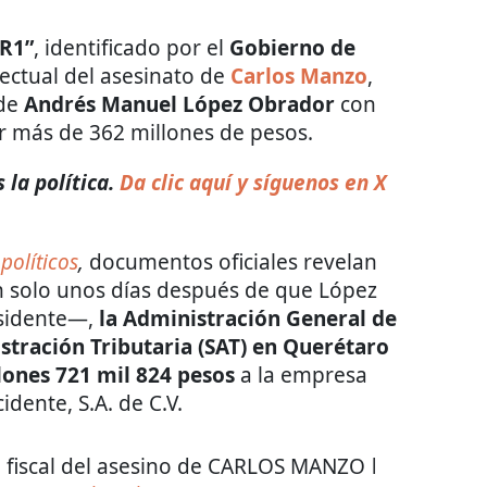
 R1”
, identificado por el
Gobierno de
ectual del asesinato de
Carlos Manzo
,
 de
Andrés Manuel López Obrador
con
or más de 362 millones de pesos.
la política.
Da clic aquí y síguenos en X
políticos
,
documentos oficiales revelan
n solo unos días después de que López
esidente—,
la Administración General de
stración Tributaria (SAT) en Querétaro
llones 721 mil 824 pesos
a la empresa
dente, S.A. de C.V.
fiscal del asesino de CARLOS MANZO ǀ