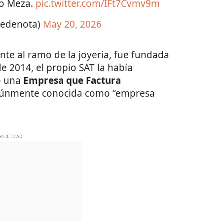
so Meza.
pic.twitter.com/IFt7Cvmv9m
iedenota)
May 20, 2026
e al ramo de la joyería, fue fundada
e 2014, el propio SAT la había
o una
Empresa que Factura
múnmente conocida como “empresa
BLICIDAD