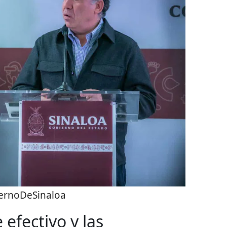
ernoDeSinaloa
efectivo y las