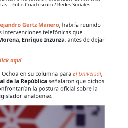
tas.
- Foto:
Cuartoscuro / Redes Sociales.
lejandro Gertz Manero
, habría reunido
s intervenciones telefónicas que
Morena
,
Enrique Inzunza
, antes de dejar
lick aquí
io Ochoa en su columna para
El Universal
,
ral de la República
señalaron que dichos
frontarían la postura oficial sobre la
egislador sinaloense.