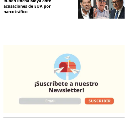
Rubén Rocha Moya ante
acusaciones de EUA por
narcotráfico
O