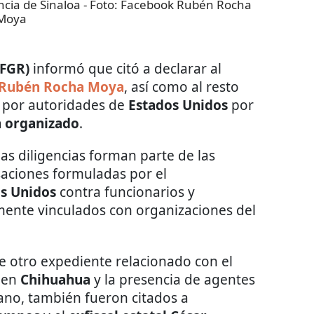
cia de Sinaloa
- Foto:
Facebook Rubén Rocha
Moya
(FGR)
informó que citó a declarar al
, Rubén Rocha Moya
, así como al resto
 por autoridades de
Estados Unidos
por
 organizado
.
as diligencias forman parte de las
usaciones formuladas por el
os Unidos
contra funcionarios y
ente vinculados con organizaciones del
 otro expediente relacionado con el
o en
Chihuahua
y la presencia de agentes
ano, también fueron citados a