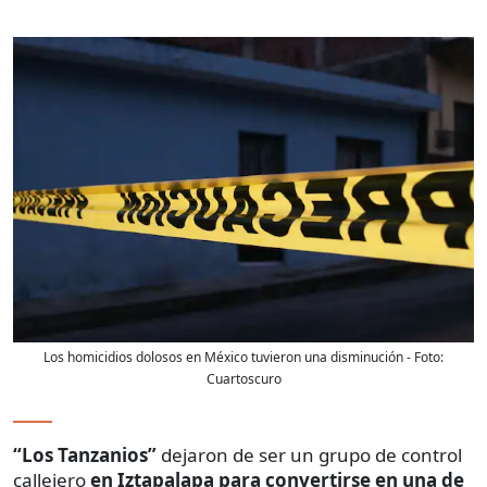
Los homicidios dolosos en México tuvieron una disminución
- Foto:
Cuartoscuro
“Los Tanzanios”
dejaron de ser un grupo de control
callejero
en Iztapalapa
para convertirse en una de