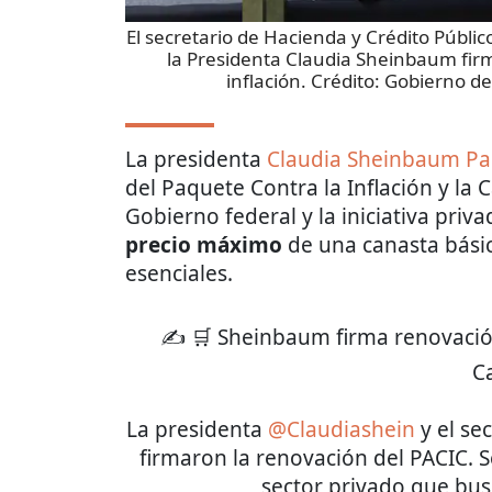
El secretario de Hacienda y Crédito Públ
la Presidenta Claudia Sheinbaum firm
inflación. Crédito: Gobierno d
La presidenta
Claudia Sheinbaum P
del Paquete Contra la Inflación y la 
Gobierno federal y la iniciativa pri
precio máximo
de una canasta bási
esenciales.
✍️ 🛒 Sheinbaum firma renovación
Ca
La presidenta
@Claudiashein
y el se
firmaron la renovación del PACIC. S
sector privado que busc