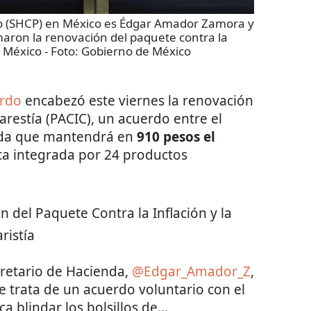
ico (SHCP) en México es Édgar Amador Zamora y
aron la renovación del paquete contra la
e México
- Foto:
Gobierno de México
ardo
encabezó este viernes la renovación
Carestía (PACIC), un acuerdo entre el
vada que mantendrá en
910 pesos el
ca integrada por 24 productos
 del Paquete Contra la Inflación y la
ristía
cretario de Hacienda,
@Edgar_Amador_Z
,
e trata de un acuerdo voluntario con el
a blindar los bolsillos de…