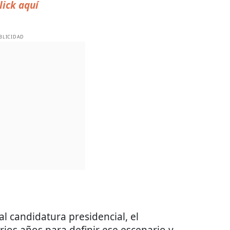
lick aquí
BLICIDAD
l candidatura presidencial, el
ios años para definir ese escenario y