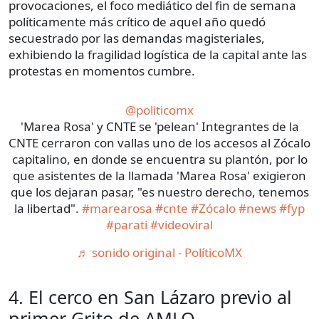
provocaciones, el foco mediático del fin de semana
políticamente más crítico de aquel año quedó
secuestrado por las demandas magisteriales,
exhibiendo la fragilidad logística de la capital ante las
protestas en momentos cumbre.
@politicomx
'Marea Rosa' y CNTE se 'pelean' Integrantes de la
CNTE cerraron con vallas uno de los accesos al Zócalo
capitalino, en donde se encuentra su plantón, por lo
que asistentes de la llamada 'Marea Rosa' exigieron
que los dejaran pasar, "es nuestro derecho, tenemos
la libertad".
#marearosa
#cnte
#Zócalo
#news
#fyp
#parati
#videoviral
♬ sonido original - PolíticoMX
4. El cerco en San Lázaro previo al
primer Grito de AMLO