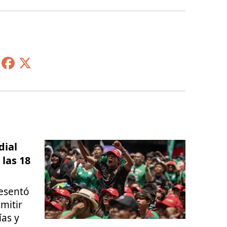
dial
las 18
esentó
smitir
ías y