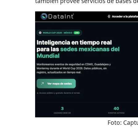
también provee servicios de bases de
Foto:
Captu