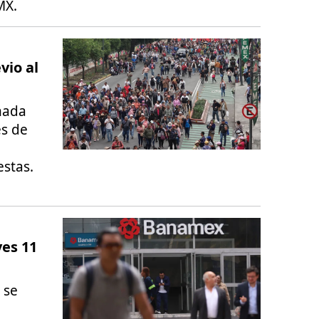
MX.
vio al
nada
es de
stas.
ves 11
 se