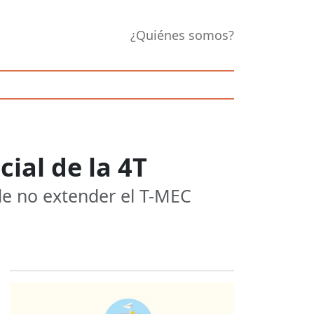
¿Quiénes somos?
cial de la 4T
de no extender el T-MEC
Opens in new 