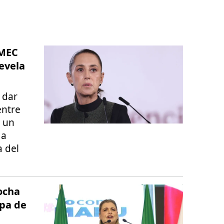
-MEC
evela
 dar
entre
e un
 a
 del
ocha
lpa de